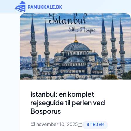
Skip to content
Istanbul: en komplet
rejseguide til perlen ved
Bosporus
november 10, 2025
STEDER